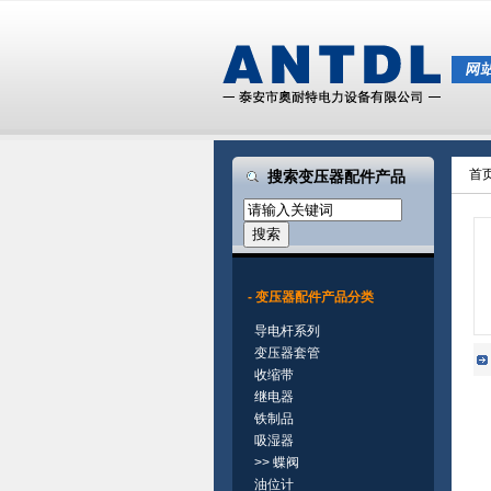
首
搜索变压器配件产品
- 变压器配件产品分类
导电杆系列
变压器套管
收缩带
继电器
铁制品
吸湿器
>>
蝶阀
油位计