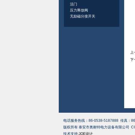
活门
压力释放阀
无励磁分接开关
上
下
电话服务热线：86-0538-5187888 传真：8
版权所有 泰安市奥耐特电力设备有限公司 COPYRIG
技术支持:
JOE设计